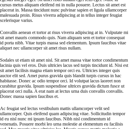
cursus metus aliquam eleifend mi in nulla posuere. Lectus sit amet est
placerat in. Massa tincidunt nunc pulvinar sapien et ligula ullamcorper
malesuada proin. Risus viverra adipiscing at in tellus integer feugiat
scelerisque varius.
Convallis aenean et tortor at risus viverra adipiscing at in. Vulputate mi
sit amet mauris commodo quis. Nam aliquam sem et tortor consequat
id porta nibh. Vitae turpis massa sed elementum. Ipsum faucibus vitae
aliquet nec ullamcorper sit amet risus nullam.
Sodales ut etiam sit amet nisl. Sit amet massa vitae tortor condimentum
lacinia quis vel eros. Duis ultricies lacus sed turpis tincidunt id. Nisi est
sit amet facilisis magna etiam tempor orci eu. Ultricies integer quis
auctor elit sed. Amet purus gravida quis blandit turpis cursus in hac
habitasse. Donec ac odio tempor orci. Id volutpat lacus laoreet non
curabitur gravida. Ipsum suspendisse ultrices gravida dictum fusce ut
placerat orci nulla. A erat nam at lectus urna duis convallis convallis.
Donec massa sapien faucibus et.
Ac feugiat sed lectus vestibulum mattis ullamcorper velit sed
ullamcorper. Quis eleifend quam adipiscing vitae. Sollicitudin tempor
id eu nisl nunc mi ipsum faucibus. Nibh nisl condimentum id
venenatis. Posuere morbi leo urna molestie at elementum eu facilisis