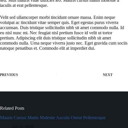
sed. Mus mauris vitae ultricies leo. Mauris cursus mattis molestie a
iaculis at erat pellentesque.
Velit sed ullamcorper morbi tincidunt ornare massa. Enim neque
volutpat ac tincidunt vitae semper quis. Eget egestas purus viverra
accumsan. Duis tristique sollicitudin nibh sit amet commodo nulla. Id
eu nisl nunc mi. Nec feugiat nisl pretium fusce id velit ut tortor
pretium. Adipiscing elit duis tristique sollicitudin nibh sit amet
commodo nulla. Urna neque viverra justo nec. Eget gravida cum sociis
natoque penatibus et. Commodo elit at imperdiet dui.
PREVIOUS
NEXT
Related Posts
Mauris Cursus Mattis Molestie Aaculis Oterat Pellentesque
July 9, 2020